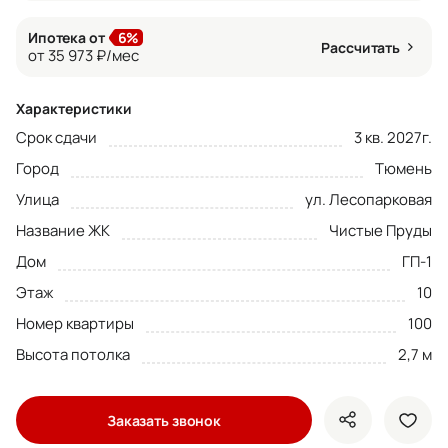
Ипотека от
6%
Рассчитать
от 35 973 ₽/мес
Характеристики
Срок сдачи
3 кв. 2027г.
Город
Тюмень
Улица
ул. Лесопарковая
Название ЖК
Чистые Пруды
Дом
ГП-1
Этаж
10
Номер квартиры
100
Высота потолка
2,7 м
Заказать звонок
показать кно
доба