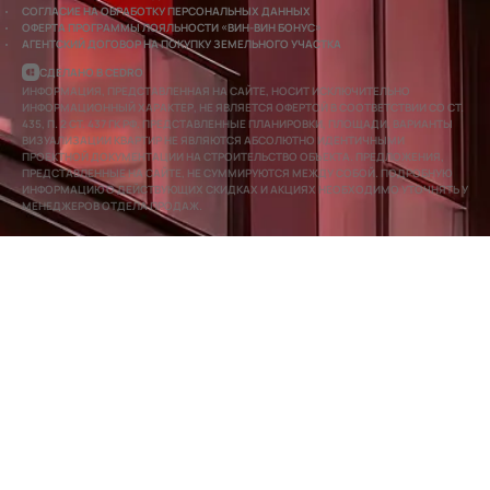
СОГЛАСИЕ НА ОБРАБОТКУ ПЕРСОНАЛЬНЫХ ДАННЫХ
ОФЕРТА ПРОГРАММЫ ЛОЯЛЬНОСТИ «ВИН-ВИН БОНУС»
АГЕНТСКИЙ ДОГОВОР НА ПОКУПКУ ЗЕМЕЛЬНОГО УЧАСТКА
СДЕЛАНО В CEDRO
ИНФОРМАЦИЯ, ПРЕДСТАВЛЕННАЯ НА САЙТЕ, НОСИТ ИСКЛЮЧИТЕЛЬНО
ИНФОРМАЦИОННЫЙ ХАРАКТЕР, НЕ ЯВЛЯЕТСЯ ОФЕРТОЙ В СООТВЕТСТВИИ СО СТ.
435, П. 2 СТ. 437 ГК РФ. ПРЕДСТАВЛЕННЫЕ ПЛАНИРОВКИ, ПЛОЩАДИ, ВАРИАНТЫ
ВИЗУАЛИЗАЦИИ КВАРТИР НЕ ЯВЛЯЮТСЯ АБСОЛЮТНО ИДЕНТИЧНЫМИ
ПРОЕКТНОЙ ДОКУМЕНТАЦИИ НА СТРОИТЕЛЬСТВО ОБЪЕКТА. ПРЕДЛОЖЕНИЯ,
ПРЕДСТАВЛЕННЫЕ НА САЙТЕ, НЕ СУММИРУЮТСЯ МЕЖДУ СОБОЙ. ПОДРОБНУЮ
ИНФОРМАЦИЮ О ДЕЙСТВУЮЩИХ СКИДКАХ И АКЦИЯХ НЕОБХОДИМО УТОЧНЯТЬ У
МЕНЕДЖЕРОВ ОТДЕЛА ПРОДАЖ.