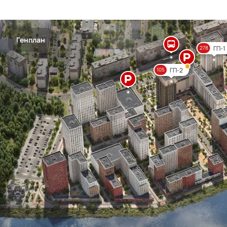
Генплан
ГП-1
278
ГП-2
105