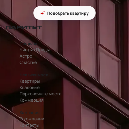
Подобрать квартиру
перейти на главную страницу
Проекты
Чистые Пруды
Астро
Счастье
Недвижимость
Квартиры
Кладовые
Парковочные места
Коммерция
Компания
О компании
Контакты