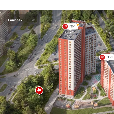
Генплан
3D
ГП-1
171
ГП-1
171