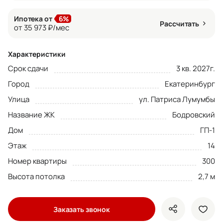
Ипотека от
6%
Рассчитать
от 35 973 ₽/мес
Характеристики
Срок сдачи
3 кв. 2027г.
Город
Екатеринбург
Улица
ул. Патриса Лумумбы
Название ЖК
Бодровский
Дом
ГП-1
Этаж
14
Номер квартиры
300
Высота потолка
2,7 м
Заказать звонок
показать кно
доба