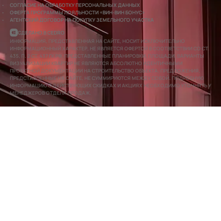
СОГЛАСИЕ НА ОБРАБОТКУ ПЕРСОНАЛЬНЫХ ДАННЫХ
ОФЕРТА ПРОГРАММЫ ЛОЯЛЬНОСТИ «ВИН-ВИН БОНУС»
АГЕНТСКИЙ ДОГОВОР НА ПОКУПКУ ЗЕМЕЛЬНОГО УЧАСТКА
СДЕЛАНО В CEDRO
ИНФОРМАЦИЯ, ПРЕДСТАВЛЕННАЯ НА САЙТЕ, НОСИТ ИСКЛЮЧИТЕЛЬНО
ИНФОРМАЦИОННЫЙ ХАРАКТЕР, НЕ ЯВЛЯЕТСЯ ОФЕРТОЙ В СООТВЕТСТВИИ СО СТ.
435, П. 2 СТ. 437 ГК РФ. ПРЕДСТАВЛЕННЫЕ ПЛАНИРОВКИ, ПЛОЩАДИ, ВАРИАНТЫ
ВИЗУАЛИЗАЦИИ КВАРТИР НЕ ЯВЛЯЮТСЯ АБСОЛЮТНО ИДЕНТИЧНЫМИ
ПРОЕКТНОЙ ДОКУМЕНТАЦИИ НА СТРОИТЕЛЬСТВО ОБЪЕКТА. ПРЕДЛОЖЕНИЯ,
ПРЕДСТАВЛЕННЫЕ НА САЙТЕ, НЕ СУММИРУЮТСЯ МЕЖДУ СОБОЙ. ПОДРОБНУЮ
ИНФОРМАЦИЮ О ДЕЙСТВУЮЩИХ СКИДКАХ И АКЦИЯХ НЕОБХОДИМО УТОЧНЯТЬ У
МЕНЕДЖЕРОВ ОТДЕЛА ПРОДАЖ.