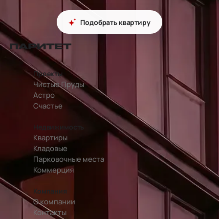
Подобрать квартиру
перейти на главную страницу
Проекты
Чистые Пруды
Астро
Счастье
Недвижимость
Квартиры
Кладовые
Парковочные места
Коммерция
Компания
О компании
Контакты