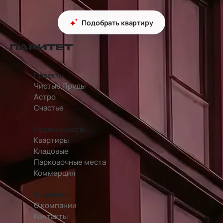
Подобрать квартиру
перейти на главную страницу
Проекты
Чистые Пруды
Астро
Счастье
Недвижимость
Квартиры
Кладовые
Парковочные места
Коммерция
Компания
О компании
Контакты