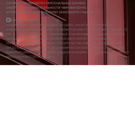
СОГЛАСИЕ НА ОБРАБОТКУ ПЕРСОНАЛЬНЫХ ДАННЫХ
ОФЕРТА ПРОГРАММЫ ЛОЯЛЬНОСТИ «ВИН-ВИН БОНУС»
АГЕНТСКИЙ ДОГОВОР НА ПОКУПКУ ЗЕМЕЛЬНОГО УЧАСТКА
СДЕЛАНО В CEDRO
ИНФОРМАЦИЯ, ПРЕДСТАВЛЕННАЯ НА САЙТЕ, НОСИТ ИСКЛЮЧИТЕЛЬНО
ИНФОРМАЦИОННЫЙ ХАРАКТЕР, НЕ ЯВЛЯЕТСЯ ОФЕРТОЙ В СООТВЕТСТВИИ СО СТ.
435, П. 2 СТ. 437 ГК РФ. ПРЕДСТАВЛЕННЫЕ ПЛАНИРОВКИ, ПЛОЩАДИ, ВАРИАНТЫ
ВИЗУАЛИЗАЦИИ КВАРТИР НЕ ЯВЛЯЮТСЯ АБСОЛЮТНО ИДЕНТИЧНЫМИ
ПРОЕКТНОЙ ДОКУМЕНТАЦИИ НА СТРОИТЕЛЬСТВО ОБЪЕКТА. ПРЕДЛОЖЕНИЯ,
ПРЕДСТАВЛЕННЫЕ НА САЙТЕ, НЕ СУММИРУЮТСЯ МЕЖДУ СОБОЙ. ПОДРОБНУЮ
ИНФОРМАЦИЮ О ДЕЙСТВУЮЩИХ СКИДКАХ И АКЦИЯХ НЕОБХОДИМО УТОЧНЯТЬ У
МЕНЕДЖЕРОВ ОТДЕЛА ПРОДАЖ.