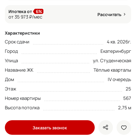
Ипотека от
6%
Рассчитать
от 35 973 ₽/мес
Характеристики
Срок сдачи
4 кв. 2026г.
Город
Екатеринбург
Улица
ул. Студенческая
Название ЖК
Тёплые кварталы
Дом
IV очередь
Этаж
25
Номер квартиры
567
Высота потолка
2,75 м
Заказать звонок
показать кно
доба