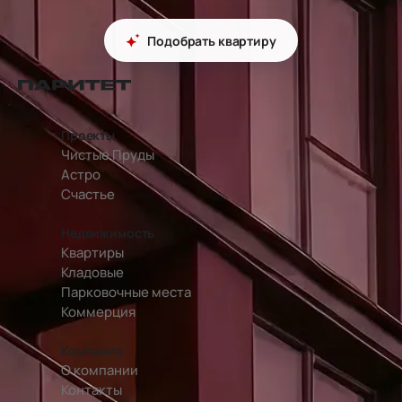
Подобрать квартиру
перейти на главную страницу
Проекты
Чистые Пруды
Астро
Счастье
Недвижимость
Квартиры
Кладовые
Парковочные места
Коммерция
Компания
О компании
Контакты