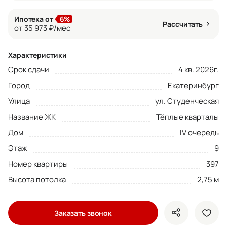
Ипотека от
6%
Рассчитать
от 35 973 ₽/мес
Характеристики
Срок сдачи
4 кв. 2026г.
Город
Екатеринбург
Улица
ул. Студенческая
Название ЖК
Тёплые кварталы
Дом
IV очередь
Этаж
9
Номер квартиры
397
Высота потолка
2,75 м
Заказать звонок
показать кно
доба