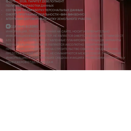
© 2016 — 2026, ПАРИТЕТ ДЕВЕЛОПМЕНТ
ПОЛИТИКА ОБРАБОТКИ ДАННЫХ
СОГЛАСИЕ НА ОБРАБОТКУ ПЕРСОНАЛЬНЫХ ДАННЫХ
ОФЕРТА ПРОГРАММЫ ЛОЯЛЬНОСТИ «ВИН-ВИН БОНУС»
АГЕНТСКИЙ ДОГОВОР НА ПОКУПКУ ЗЕМЕЛЬНОГО УЧАСТКА
СДЕЛАНО В CEDRO
ИНФОРМАЦИЯ, ПРЕДСТАВЛЕННАЯ НА САЙТЕ, НОСИТ ИСКЛЮЧИТЕЛЬНО
ИНФОРМАЦИОННЫЙ ХАРАКТЕР, НЕ ЯВЛЯЕТСЯ ОФЕРТОЙ В СООТВЕТСТВИИ СО СТ.
435, П. 2 СТ. 437 ГК РФ. ПРЕДСТАВЛЕННЫЕ ПЛАНИРОВКИ, ПЛОЩАДИ, ВАРИАНТЫ
ВИЗУАЛИЗАЦИИ КВАРТИР НЕ ЯВЛЯЮТСЯ АБСОЛЮТНО ИДЕНТИЧНЫМИ
ПРОЕКТНОЙ ДОКУМЕНТАЦИИ НА СТРОИТЕЛЬСТВО ОБЪЕКТА. ПРЕДЛОЖЕНИЯ,
ПРЕДСТАВЛЕННЫЕ НА САЙТЕ, НЕ СУММИРУЮТСЯ МЕЖДУ СОБОЙ. ПОДРОБНУЮ
ИНФОРМАЦИЮ О ДЕЙСТВУЮЩИХ СКИДКАХ И АКЦИЯХ НЕОБХОДИМО УТОЧНЯТЬ У
МЕНЕДЖЕРОВ ОТДЕЛА ПРОДАЖ.