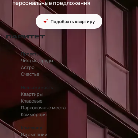
персональные предложения
Подобрать квартиру
перейти на главную страницу
Проекты
Чистые Пруды
Астро
Счастье
Недвижимость
Квартиры
Кладовые
Парковочные места
Коммерция
Компания
О компании