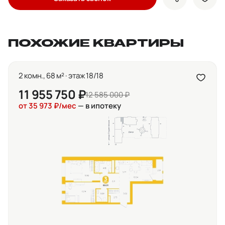
показать кно
доба
ПОХОЖИЕ КВАРТИРЫ
2 комн., 68 м² · этаж 18/18
11 955 750 ₽
12 585 000 ₽
от 35 973 ₽/мес
— в ипотеку