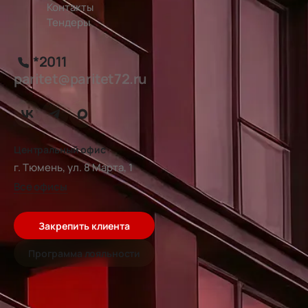
Контакты
Тендеры
*2011
paritet@paritet72.ru
Центральный офис
г. Тюмень, ул. 8 Марта, 1
Все офисы
Закрепить клиента
Программа лояльности