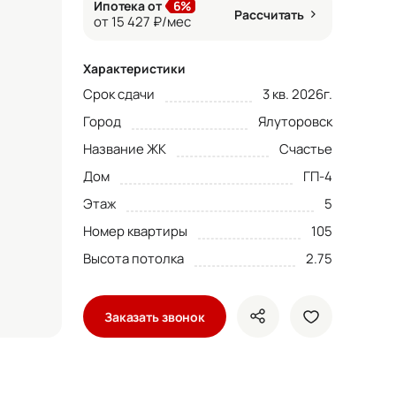
Ипотека от
6%
Рассчитать
от 15 427 ₽/мес
Характеристики
Срок сдачи
3 кв. 2026г.
Город
Ялуторовск
Название ЖК
Счастье
Дом
ГП-4
Этаж
5
Номер квартиры
105
Высота потолка
2.75
Заказать звонок
показать кнопки ше
добавить в 