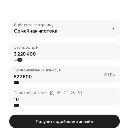
Выберите программу
Семейная ипотека
Стоимость, ₽
Первоначальный взнос, ₽
20,1%
Срок кредита, лет
10
15
20
25
30
Получить одобрение онлайн