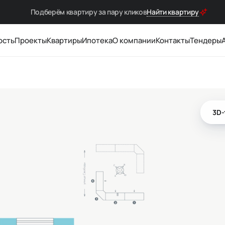
Подберём квартиру за
пару кликов
Найти квартиру
ость
Проекты
Квартиры
Ипотека
О компании
Контакты
Тендеры
3D-