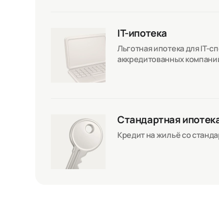
IT-ипотека
Льготная ипотека для IT-с
аккредитованных компани
Стандартная ипотек
Кредит на жильё со станд