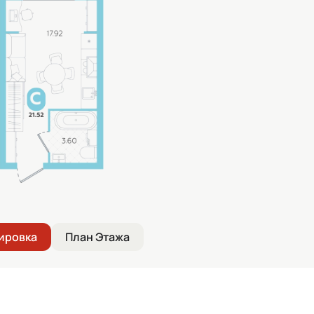
ировка
План Этажа