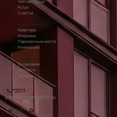
Чистые Пруды
Астро
Счастье
Недвижимость
Квартиры
Кладовые
Парковочные места
Коммерция
Компания
О компании
Контакты
Тендеры
*2011
paritet@paritet72.ru