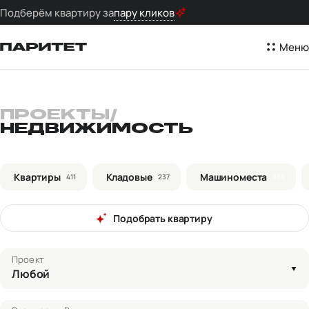
Подберём квартиру за
пару кликов
Меню
ПРОЕКТЫ
/
НЕДВИЖИМОСТЬ
Квартиры
Кладовые
Машиноместа
411
237
339
Подобрать квартиру
Проект
Любой