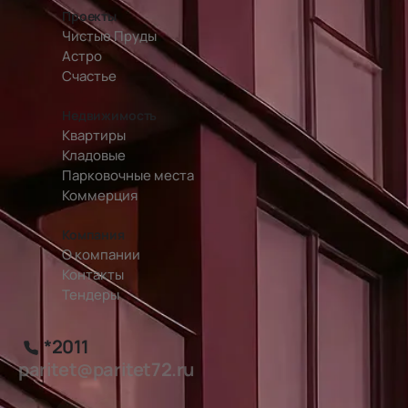
Проекты
Чистые Пруды
Астро
Счастье
Недвижимость
Квартиры
Кладовые
Парковочные места
Коммерция
Компания
О компании
Контакты
Тендеры
*2011
paritet@paritet72.ru