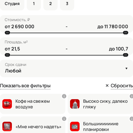
Студия
1
2
3
Стоимость, ₽
от
-
до
Площадь, м²
от
-
до
Срок сдачи
Любой
Показать все фильтры
Сбросить
Кофе на свежем
Высоко сижу, далеко
воздухе
гляжу
Большииииииие
«Мне нечего надеть»
планировки