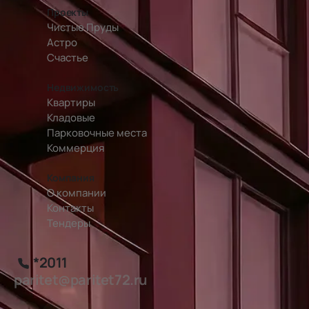
Проекты
Чистые Пруды
Астро
Счастье
Недвижимость
Квартиры
Кладовые
Парковочные места
Коммерция
Компания
О компании
Контакты
Тендеры
*2011
paritet@paritet72.ru