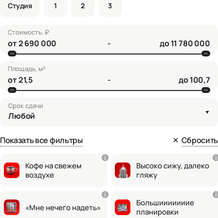
Студия
1
2
3
Стоимость, ₽
от
-
до
Площадь, м²
от
-
до
Срок сдачи
Любой
Показать все фильтры
Сбросить
Кофе на свежем
Высоко сижу, далеко
воздухе
гляжу
Большииииииие
«Мне нечего надеть»
планировки