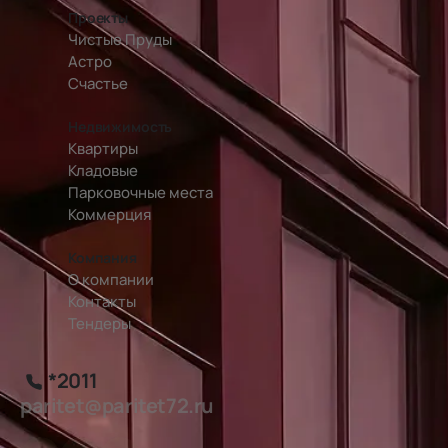
Проекты
Чистые Пруды
Астро
Счастье
Недвижимость
Квартиры
Кладовые
Парковочные места
Коммерция
Компания
О компании
Контакты
Тендеры
*2011
paritet@paritet72.ru