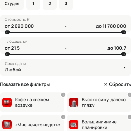
Студия
1
2
3
Стоимость, ₽
от
-
до
Площадь, м²
от
-
до
Срок сдачи
Любой
Показать все фильтры
Сбросить
Кофе на свежем
Высоко сижу, далеко
воздухе
гляжу
Большииииииие
«Мне нечего надеть»
планировки