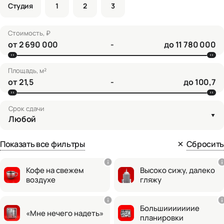
Студия
1
2
3
Стоимость, ₽
от
-
до
Площадь, м²
от
-
до
Срок сдачи
Любой
Показать все фильтры
Сбросить
Кофе на свежем
Высоко сижу, далеко
воздухе
гляжу
Большииииииие
«Мне нечего надеть»
планировки