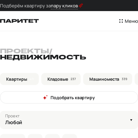
Подберём квартиру за
пару кликов
Меню
ПРОЕКТЫ
/
НЕДВИЖИМОСТЬ
Квартиры
Кладовые
Машиноместа
411
237
339
Подобрать квартиру
Проект
Любой