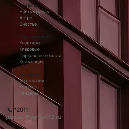
Проекты
Чистые Пруды
Астро
Счастье
Недвижимость
Квартиры
Кладовые
Парковочные места
Коммерция
Компания
О компании
Контакты
Тендеры
*2011
paritet@paritet72.ru