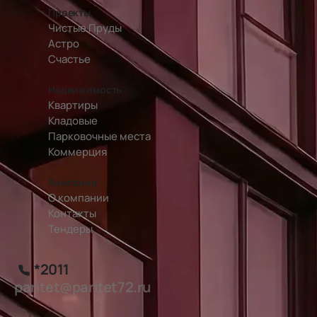
Проекты
Чистые Пруды
Астро
Счастье
Недвижимость
Квартиры
Кладовые
Парковочные места
Коммерция
Компания
О компании
Контакты
Тендеры
*2011
paritet@paritet72.ru