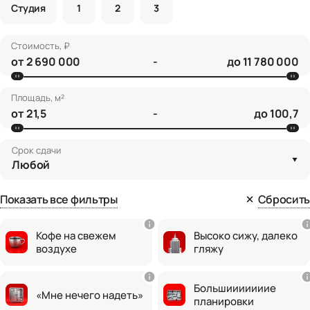
Студия
1
2
3
Стоимость, ₽
от
-
до
Площадь, м²
от
-
до
Срок сдачи
Любой
Показать все фильтры
Сбросить
Кофе на свежем
Высоко сижу, далеко
воздухе
гляжу
Большииииииие
«Мне нечего надеть»
планировки