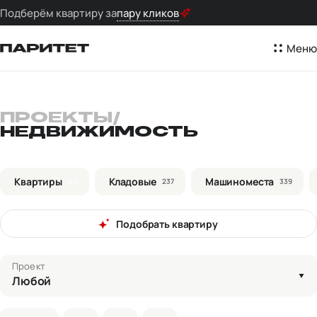
Подберём квартиру за
пару кликов
Меню
ПРОЕКТЫ
/
НЕДВИЖИМОСТЬ
Квартиры
Кладовые
Машиноместа
411
237
339
Подобрать квартиру
Проект
Любой