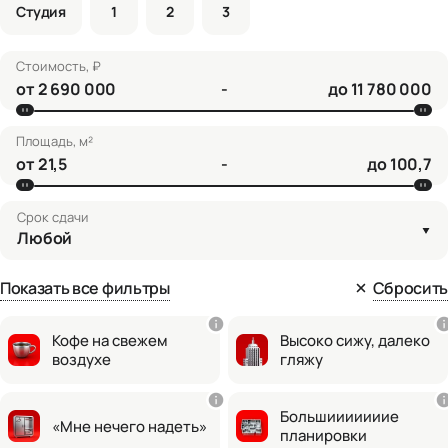
Студия
1
2
3
Стоимость, ₽
от
-
до
Площадь, м²
от
-
до
Срок сдачи
Любой
Показать все фильтры
Сбросить
Кофе на свежем
Высоко сижу, далеко
воздухе
гляжу
Большииииииие
«Мне нечего надеть»
планировки