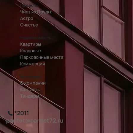
Проекты
Чистые Пруды
Астро
Счастье
Недвижимость
Квартиры
Кладовые
Парковочные места
Коммерция
Компания
О компании
Контакты
Тендеры
*2011
paritet@paritet72.ru