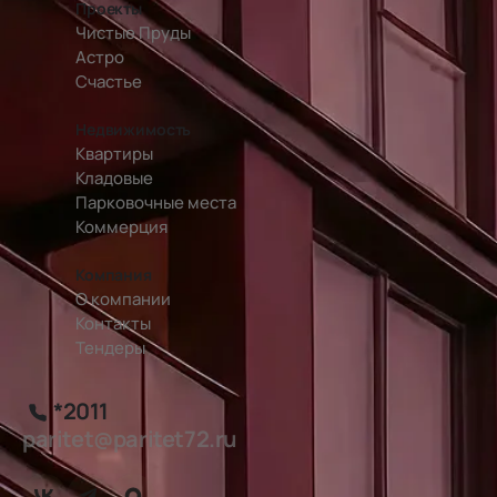
Проекты
Чистые Пруды
Астро
Счастье
Недвижимость
Квартиры
Кладовые
Парковочные места
Коммерция
Компания
О компании
Контакты
Тендеры
*2011
paritet@paritet72.ru