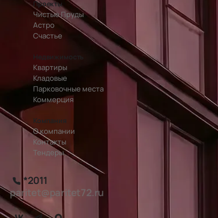
Проекты
Чистые Пруды
Астро
Счастье
Недвижимость
Квартиры
Кладовые
Парковочные места
Коммерция
Компания
О компании
Контакты
Тендеры
*2011
paritet@paritet72.ru