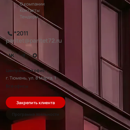
О компании
Контакты
Тендеры
*2011
paritet@paritet72.ru
Центральный офис
г. Тюмень, ул. 8 Марта, 1
Все офисы
Закрепить клиента
Программа лояльности