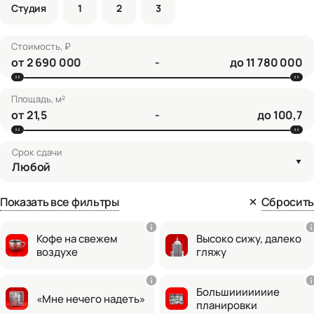
Студия
1
2
3
Стоимость, ₽
от
-
до
Площадь, м²
от
-
до
Срок сдачи
Любой
Показать все фильтры
Сбросить
Кофе на свежем
Высоко сижу, далеко
воздухе
гляжу
Большииииииие
«Мне нечего надеть»
планировки