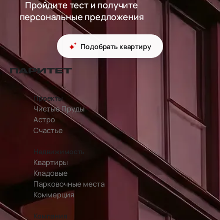
Пройдите тест и получите
персональные предложения
Подобрать квартиру
перейти на главную страницу
Проекты
Чистые Пруды
Астро
Счастье
Недвижимость
Квартиры
Кладовые
Парковочные места
Коммерция
Компания