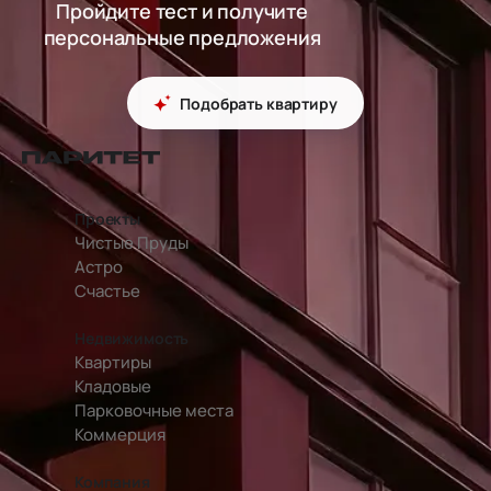
Пройдите тест и получите
персональные предложения
Подобрать квартиру
перейти на главную страницу
Проекты
Чистые Пруды
Астро
Счастье
Недвижимость
Квартиры
Кладовые
Парковочные места
Коммерция
Компания