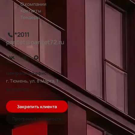
О компании
Контакты
Тендеры
*2011
paritet@paritet72.ru
Центральный офис
г. Тюмень, ул. 8 Марта, 1
Все офисы
Закрепить клиента
Программа лояльности