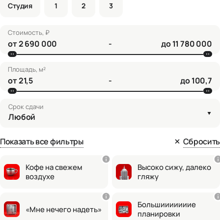
Студия
1
2
3
Стоимость, ₽
от
-
до
Площадь, м²
от
-
до
Срок сдачи
Любой
Показать все фильтры
Сбросить
Кофе на свежем
Высоко сижу, далеко
воздухе
гляжу
Большииииииие
«Мне нечего надеть»
планировки