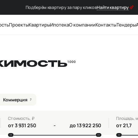
Подберём квартиру за
пару кликов
Найти квартиру
ость
Проекты
Квартиры
Ипотека
О компании
Контакты
Тендеры
ЖИМОСТЬ
1 000
Коммерция
7
Стоимость, ₽
Площадь, м
от
-
до
от