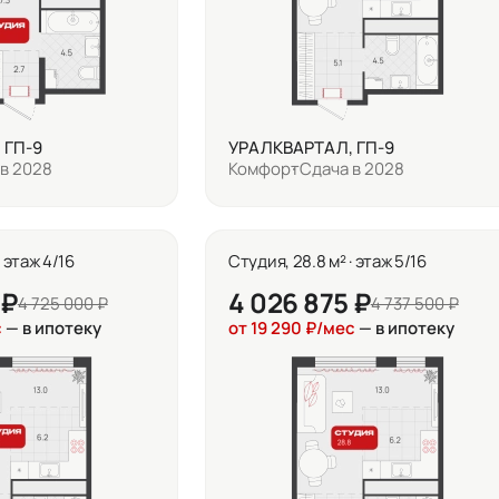
 ГП-9
УРАЛКВАРТАЛ, ГП-9
в 2028
Комфорт
Сдача в 2028
· этаж 4/16
Студия, 28.8 м² · этаж 5/16
 ₽
4 026 875 ₽
4 725 000 ₽
4 737 500 ₽
с
— в ипотеку
от 19 290 ₽/мес
— в ипотеку