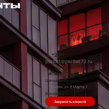
ЧТЫ
*2011
paritet@paritet72.ru
Центральный офис
г. Тюмень, ул. 8 Марта, 1
Все офисы
Закрепить клиента