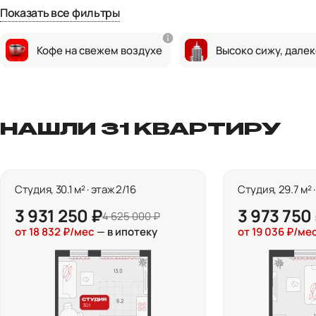
Показать все фильтры
Кофе на свежем воздухе
Высоко сижу, далек
НАШЛИ 31 КВАРТИРУ
Студия, 30.1 м² · этаж 2/16
Студия, 29.7 м² 
3 931 250 ₽
3 973 750
4 625 000 ₽
от 18 832 ₽/мес
— в ипотеку
от 19 036 ₽/ме