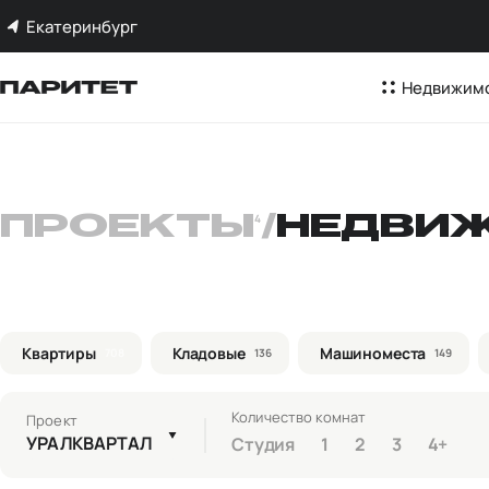
Екатеринбург
Недвижим
ПРОЕКТЫ
4
/
НЕДВИ
Квартиры
Кладовые
Машиноместа
708
136
149
Количество комнат
Проект
УРАЛКВАРТАЛ
Студия
1
2
3
4+