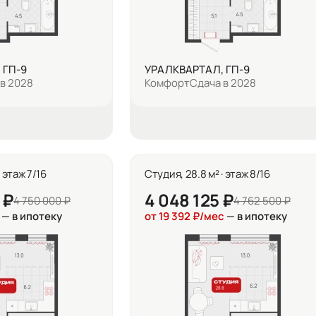
 ГП-9
УРАЛКВАРТАЛ, ГП-9
в 2028
Комфорт
Сдача в 2028
· этаж 7/16
Студия, 28.8 м² · этаж 8/16
 ₽
4 048 125 ₽
4 750 000 ₽
4 762 500 ₽
— в ипотеку
от 19 392 ₽/мес
— в ипотеку