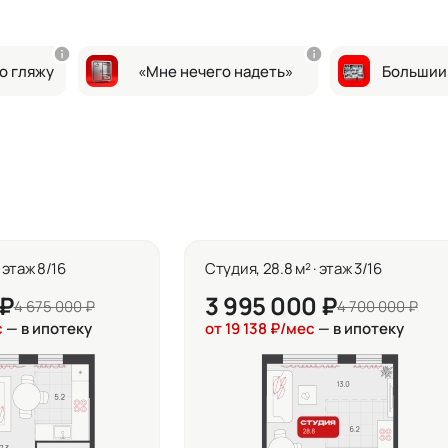
о гляжу
«Мне нечего надеть»
Большии
· этаж 8/16
Студия, 28.8 м² · этаж 3/16
 ₽
3 995 000 ₽
4 675 000 ₽
4 700 000 ₽
с
— в ипотеку
от 19 138 ₽/мес
— в ипотеку