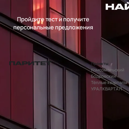
НА
Пройдите тест и получите
персональные предложения
Проекты
перейти на главную страницу
Комсомольский
Бодровский
Тёплые кварталы
УРАЛКВАРТАЛ