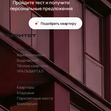
Пройдите тест и получите
персональные предложения
Подобрать квартиру
перейти на главную страницу
Проекты
Комсомольский
Бодровский
Тёплые кварталы
УРАЛКВАРТАЛ
Недвижимость
Квартиры
Кладовые
Парковочные места
Коммерция