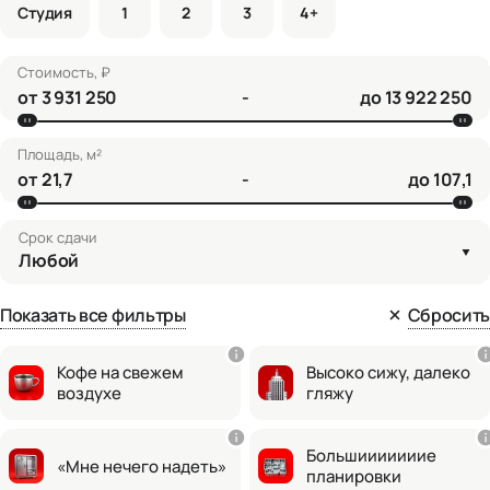
Студия
1
2
3
4+
Стоимость, ₽
от
-
до
Площадь, м²
от
-
до
Срок сдачи
Любой
Показать все фильтры
Сбросить
Кофе на свежем
Высоко сижу, далеко
воздухе
гляжу
Большииииииие
«Мне нечего надеть»
планировки