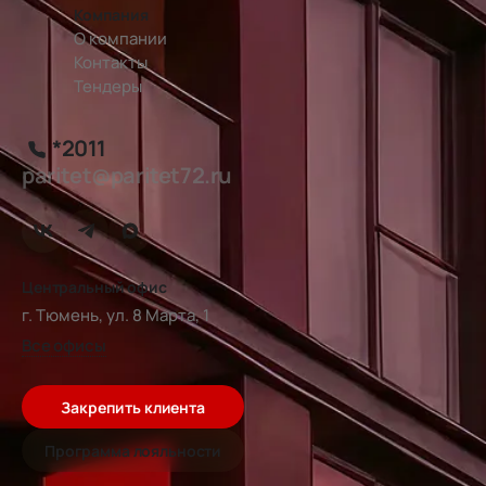
Компания
О компании
Контакты
Тендеры
*2011
paritet@paritet72.ru
Центральный офис
г. Тюмень, ул. 8 Марта, 1
Все офисы
Закрепить клиента
Программа лояльности