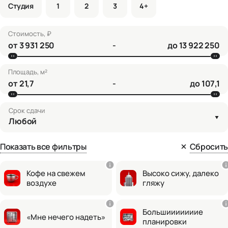
Студия
1
2
3
4+
Стоимость, ₽
от
-
до
Площадь, м²
от
-
до
Срок сдачи
Любой
Показать все фильтры
Сбросить
Кофе на свежем
Высоко сижу, далеко
воздухе
гляжу
Большииииииие
«Мне нечего надеть»
планировки