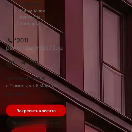
Компания
О компании
Контакты
Тендеры
*2011
paritet@paritet72.ru
Центральный офис
г. Тюмень, ул. 8 Марта, 1
Все офисы
Закрепить клиента
Программа лояльности