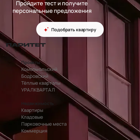
Пройдите тест и получите
персональные предложения
Подобрать квартиру
перейти на главную страницу
Проекты
Комсомольский
Бодровский
Тёплые кварталы
УРАЛКВАРТАЛ
Недвижимость
Квартиры
Кладовые
Парковочные места
Коммерция