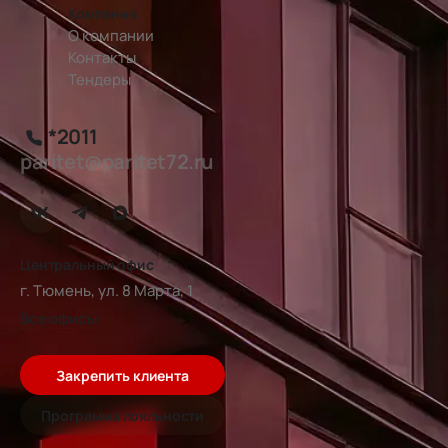
Компания
О компании
Контакты
Тендеры
*2011
paritet@paritet72.ru
Центральный офис
г. Тюмень, ул. 8 Марта, 1
Все офисы
Закрепить клиента
Программа лояльности