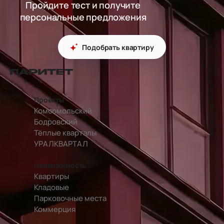
Пройдите тест и получите
персональные предложения
Подобрать квартиру
перейти на главную страницу
Проекты
Комсомольский
Бодровский
Тёплые кварталы
УРАЛКВАРТАЛ
Недвижимость
Квартиры
Кладовые
Парковочные места
Коммерция