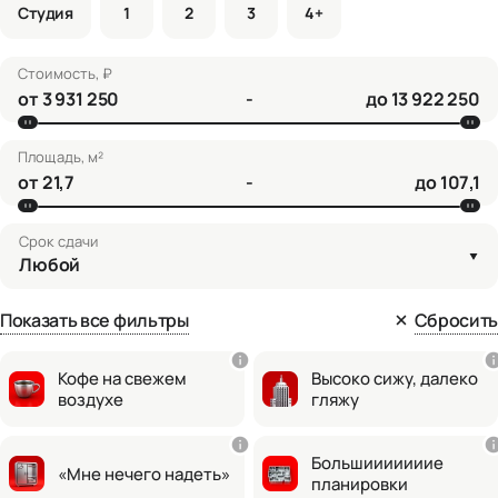
Студия
1
2
3
4+
Стоимость, ₽
от
-
до
Площадь, м²
от
-
до
Срок сдачи
Любой
Показать все фильтры
Сбросить
Кофе на свежем
Высоко сижу, далеко
воздухе
гляжу
Большииииииие
«Мне нечего надеть»
планировки