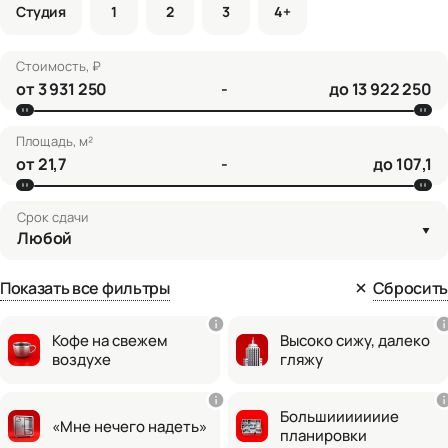
Студия
1
2
3
4+
Стоимость, ₽
от
-
до
Площадь, м²
от
-
до
Срок сдачи
Любой
Показать все фильтры
Сбросить
Кофе на свежем
Высоко сижу, далеко
воздухе
гляжу
Большииииииие
«Мне нечего надеть»
планировки