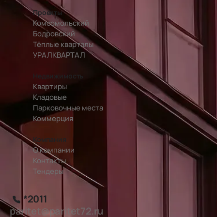
Проекты
Комсомольский
Бодровский
Тёплые кварталы
УРАЛКВАРТАЛ
Недвижимость
Квартиры
Кладовые
Парковочные места
Коммерция
Компания
О компании
Контакты
Тендеры
*2011
paritet@paritet72.ru