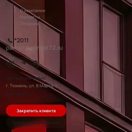
Компания
О компании
Контакты
Тендеры
*2011
paritet@paritet72.ru
Центральный офис
г. Тюмень, ул. 8 Марта, 1
Все офисы
Закрепить клиента
Программа лояльности