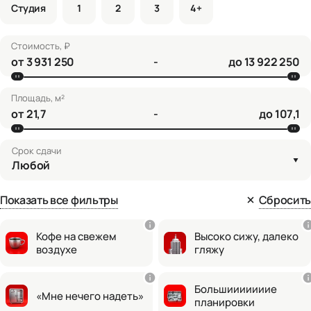
Студия
1
2
3
4+
Стоимость, ₽
от
-
до
Площадь, м²
от
-
до
Срок сдачи
Любой
Показать все фильтры
Сбросить
Кофе на свежем
Высоко сижу, далеко
воздухе
гляжу
Большииииииие
«Мне нечего надеть»
планировки