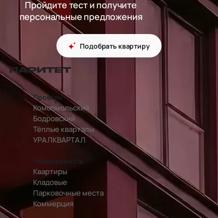
Пройдите тест и получите
персональные предложения
Подобрать квартиру
перейти на главную страницу
Проекты
Комсомольский
Бодровский
Тёплые кварталы
УРАЛКВАРТАЛ
Недвижимость
Квартиры
Кладовые
Парковочные места
Коммерция