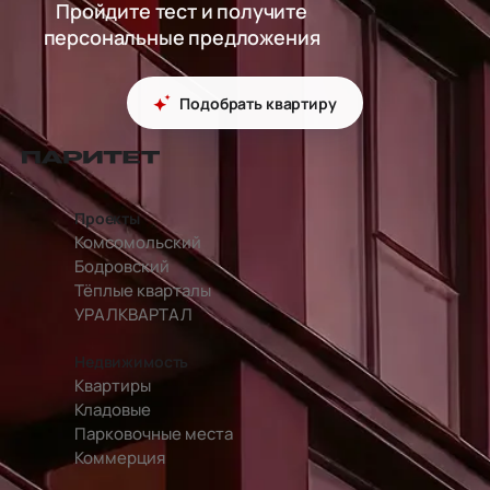
Пройдите тест и получите
персональные предложения
Подобрать квартиру
перейти на главную страницу
Проекты
Комсомольский
Бодровский
Тёплые кварталы
УРАЛКВАРТАЛ
Недвижимость
Квартиры
Кладовые
Парковочные места
Коммерция