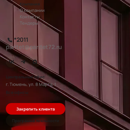
Компания
О компании
Контакты
Тендеры
*2011
paritet@paritet72.ru
Центральный офис
г. Тюмень, ул. 8 Марта, 1
Все офисы
Закрепить клиента
Программа лояльности