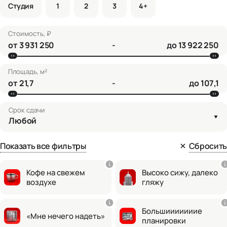
Студия
1
2
3
4+
Стоимость, ₽
от
-
до
Площадь, м²
от
-
до
Срок сдачи
Любой
Показать все фильтры
Сбросить
Кофе на свежем
Высоко сижу, далеко
воздухе
гляжу
Большииииииие
«Мне нечего надеть»
планировки