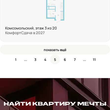
Комсомольский, этаж 3 из 20
Комфорт
Сдача в 2027
показать ещё
1
...
3
4
5
6
7
...
11
НАЙТИ КВАРТИРУ МЕЧТЫ