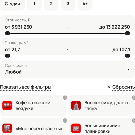
Студия
1
2
3
4+
Стоимость, ₽
от
-
до
Площадь, м²
от
-
до
Срок сдачи
Любой
Показать все фильтры
Сбросить
Кофе на свежем
Высоко сижу, далеко
воздухе
гляжу
Большииииииие
«Мне нечего надеть»
планировки