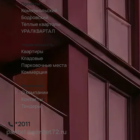
Проекты
Комсомольский
Бодровский
Тёплые кварталы
УРАЛКВАРТАЛ
Недвижимость
Квартиры
Кладовые
Парковочные места
Коммерция
Компания
О компании
Контакты
Тендеры
*2011
paritet@paritet72.ru