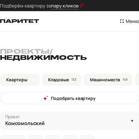
Подберём квартиру за
пару кликов
Меню
ПРОЕКТЫ
/
НЕДВИЖИМОСТЬ
Квартиры
Кладовые
Машиноместа
716
133
149
Подобрать квартиру
Проект
Комсомольский