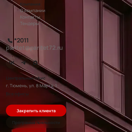
Компания
О компании
Контакты
Тендеры
*2011
paritet@paritet72.ru
Центральный офис
г. Тюмень, ул. 8 Марта, 1
Все офисы
Закрепить клиента
Программа лояльности