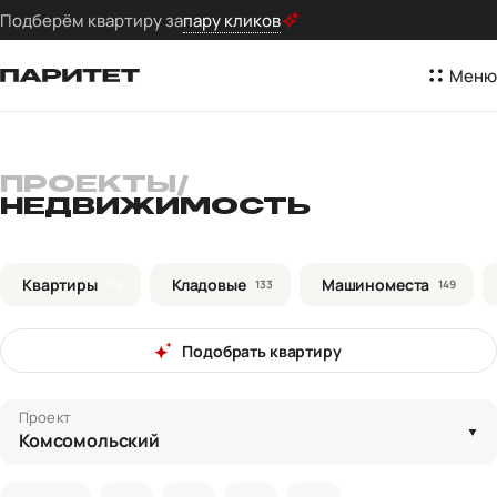
Подберём квартиру за
пару кликов
Меню
ПРОЕКТЫ
/
НЕДВИЖИМОСТЬ
Квартиры
Кладовые
Машиноместа
716
133
149
Подобрать квартиру
Проект
Комсомольский