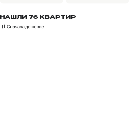
НАШЛИ 76 КВАРТИР
Сначала дешевле
2-комнатная, 51.4 м²
7 929 000 ₽
8 810 000 ₽
В ипотеку —
от 35 973 ₽/мес