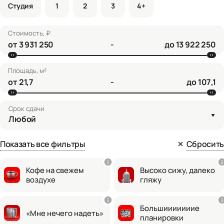
Студия
1
2
3
4+
Стоимость, ₽
от
-
до
Площадь, м²
от
-
до
Срок сдачи
Любой
Показать все фильтры
Сбросить
Кофе на свежем
Высоко сижу, далеко
воздухе
гляжу
Большииииииие
«Мне нечего надеть»
планировки