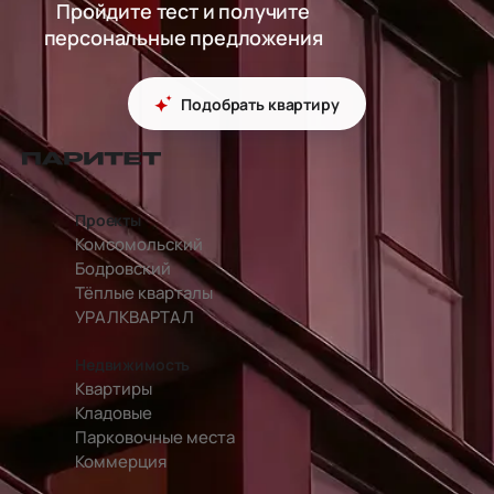
Пройдите тест и получите
персональные предложения
Подобрать квартиру
перейти на главную страницу
Проекты
Комсомольский
Бодровский
Тёплые кварталы
УРАЛКВАРТАЛ
Недвижимость
Квартиры
Кладовые
Парковочные места
Коммерция