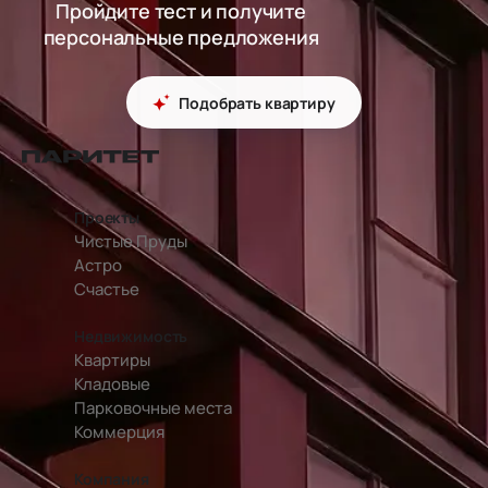
Пройдите тест и получите
персональные предложения
Подобрать квартиру
перейти на главную страницу
Проекты
Чистые Пруды
Астро
Счастье
Недвижимость
Квартиры
Кладовые
Парковочные места
Коммерция
Компания