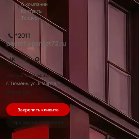
О компании
Контакты
Тендеры
*2011
paritet@paritet72.ru
Центральный офис
г. Тюмень, ул. 8 Марта, 1
Все офисы
Закрепить клиента
Программа лояльности