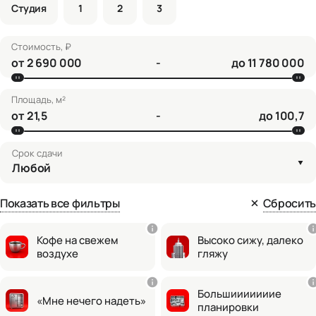
Студия
1
2
3
Стоимость, ₽
от
-
до
Площадь, м²
от
-
до
Срок сдачи
Любой
Показать все фильтры
Сбросить
Кофе на свежем
Высоко сижу, далеко
воздухе
гляжу
Большииииииие
«Мне нечего надеть»
планировки