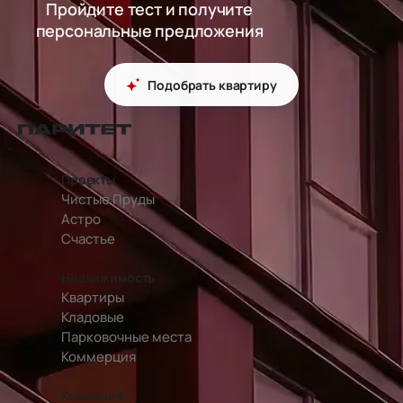
Пройдите тест и получите
персональные предложения
Подобрать квартиру
перейти на главную страницу
Проекты
Чистые Пруды
Астро
Счастье
Недвижимость
Квартиры
Кладовые
Парковочные места
Коммерция
Компания