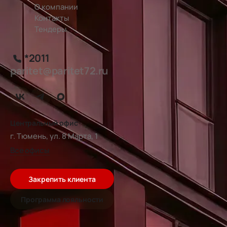
О компании
Контакты
Тендеры
*2011
paritet@paritet72.ru
Центральный офис
г. Тюмень, ул. 8 Марта, 1
Все офисы
Закрепить клиента
Программа лояльности