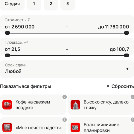
Студия
1
2
3
Стоимость, ₽
от
-
до
Площадь, м²
от
-
до
Срок сдачи
Любой
Показать все фильтры
Сбросить
Кофе на свежем
Высоко сижу, далеко
воздухе
гляжу
Большииииииие
«Мне нечего надеть»
планировки